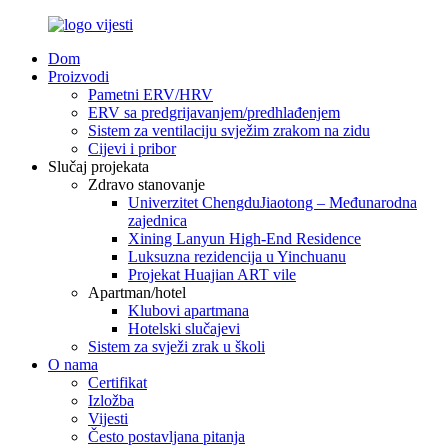
Dom
Proizvodi
Pametni ERV/HRV
ERV sa predgrijavanjem/predhlađenjem
Sistem za ventilaciju svježim zrakom na zidu
Cijevi i pribor
Slučaj projekata
Zdravo stanovanje
Univerzitet ChengduJiaotong – Međunarodna
zajednica
Xining Lanyun High-End Residence
Luksuzna rezidencija u Yinchuanu
Projekat Huajian ART vile
Apartman/hotel
Klubovi apartmana
Hotelski slučajevi
Sistem za svježi zrak u školi
O nama
Certifikat
Izložba
Vijesti
Često postavljana pitanja