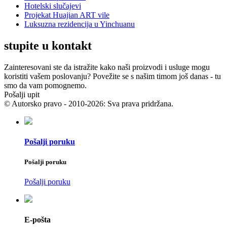
Hotelski slučajevi
Projekat Huajian ART vile
Luksuzna rezidencija u Yinchuanu
stupite u kontakt
Zainteresovani ste da istražite kako naši proizvodi i usluge mogu
koristiti vašem poslovanju? Povežite se s našim timom još danas - tu
smo da vam pomognemo.
Pošalji upit
© Autorsko pravo - 2010-2026: Sva prava pridržana.
Pošalji poruku
Pošalji poruku
Pošalji poruku
E-pošta