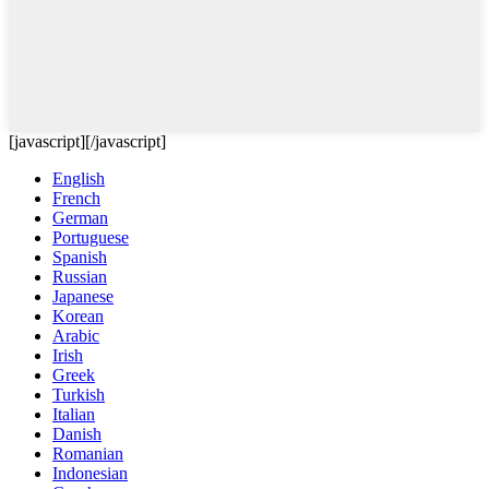
[javascript]
[/javascript]
English
French
German
Portuguese
Spanish
Russian
Japanese
Korean
Arabic
Irish
Greek
Turkish
Italian
Danish
Romanian
Indonesian