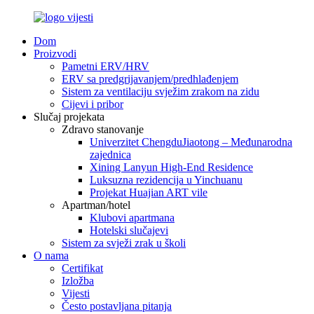
Dom
Proizvodi
Pametni ERV/HRV
ERV sa predgrijavanjem/predhlađenjem
Sistem za ventilaciju svježim zrakom na zidu
Cijevi i pribor
Slučaj projekata
Zdravo stanovanje
Univerzitet ChengduJiaotong – Međunarodna
zajednica
Xining Lanyun High-End Residence
Luksuzna rezidencija u Yinchuanu
Projekat Huajian ART vile
Apartman/hotel
Klubovi apartmana
Hotelski slučajevi
Sistem za svježi zrak u školi
O nama
Certifikat
Izložba
Vijesti
Često postavljana pitanja