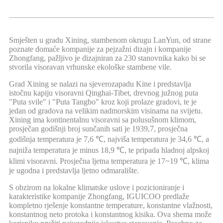
Smješten u gradu Xining, stambenom okrugu LanYun, od strane
poznate domaće kompanije za pejzažni dizajn i kompanije
Zhongfang, pažljivo je dizajniran za 230 stanovnika kako bi se
stvorila visoravan vrhunske ekološke stambene vile.
Grad Xining se nalazi na sjeverozapadu Kine i predstavlja
istočnu kapiju visoravni Qinghai-Tibet, drevnog južnog puta
"Puta svile" i "Puta Tangbo" kroz koji prolaze gradovi, te je
jedan od gradova na velikim nadmorskim visinama na svijetu.
Xining ima kontinentalnu visoravni sa polusušnom klimom,
prosječan godišnji broj sunčanih sati je 1939,7, prosječna
godišnja temperatura je 7,6 ℃, najviša temperatura je 34,6 ℃, a
najniža temperatura je minus 18,9 ℃, te pripada hladnoj alpskoj
klimi visoravni. Prosječna ljetna temperatura je 17~19 ℃, klima
je ugodna i predstavlja ljetno odmaralište.
S obzirom na lokalne klimatske uslove i pozicioniranje i
karakteristike kompanije Zhongfang, IGUICOO predlaže
kompletno rješenje konstantne temperature, konstantne vlažnosti,
konstantnog neto protoka i konstantnog kisika. Ova shema može