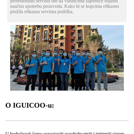
profesionalni servisni tim da vlasnicima zajednice objasni
naučnu upotrebu proizvoda. Kako bi se kupcima efikasno
pružila efikasna servisna podrška.
O IGUICOO-u:
U budućnosti ćemo uspostaviti sveobuhvatniji i intimniji sistem