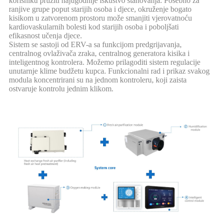
korisniku pružiti najugodnije iskustvo stanovanja. Posebno za
ranjive grupe poput starijih osoba i djece, okruženje bogato
kisikom u zatvorenom prostoru može smanjiti vjerovatnoću
kardiovaskularnih bolesti kod starijih osoba i poboljšati
efikasnost učenja djece.
Sistem se sastoji od ERV-a sa funkcijom predgrijavanja,
centralnog ovlaživača zraka, centralnog generatora kisika i
inteligentnog kontrolera. Možemo prilagoditi sistem regulacije
unutarnje klime budžetu kupca. Funkcionalni rad i prikaz svakog
modula koncentrirani su na jednom kontroleru, koji zaista
ostvaruje kontrolu jednim klikom.