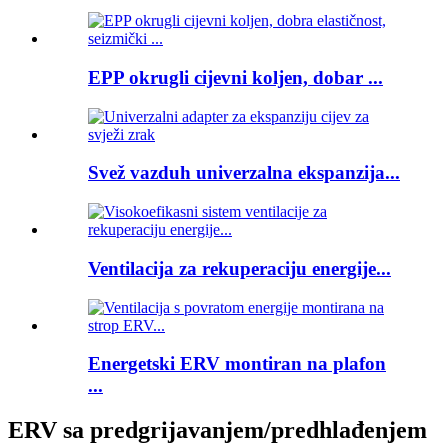
EPP okrugli cijevni koljen, dobar ...
Svež vazduh univerzalna ekspanzija...
Ventilacija za rekuperaciju energije...
Energetski ERV montiran na plafon
...
ERV sa predgrijavanjem/predhlađenjem