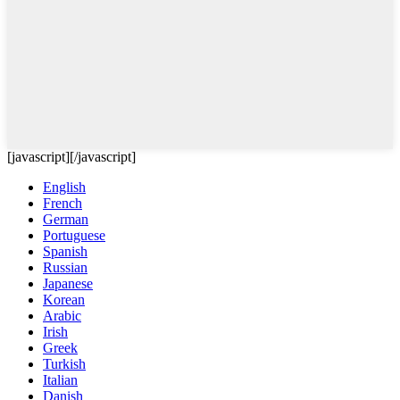
[javascript]
[/javascript]
English
French
German
Portuguese
Spanish
Russian
Japanese
Korean
Arabic
Irish
Greek
Turkish
Italian
Danish