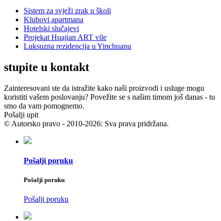
Sistem za svježi zrak u školi
Klubovi apartmana
Hotelski slučajevi
Projekat Huajian ART vile
Luksuzna rezidencija u Yinchuanu
stupite u kontakt
Zainteresovani ste da istražite kako naši proizvodi i usluge mogu
koristiti vašem poslovanju? Povežite se s našim timom još danas - tu
smo da vam pomognemo.
Pošalji upit
© Autorsko pravo - 2010-2026: Sva prava pridržana.
Pošalji poruku
Pošalji poruku
Pošalji poruku