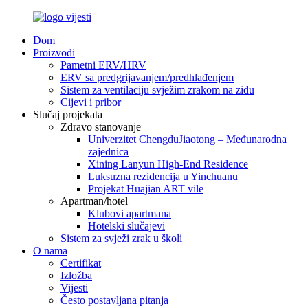
Dom
Proizvodi
Pametni ERV/HRV
ERV sa predgrijavanjem/predhlađenjem
Sistem za ventilaciju svježim zrakom na zidu
Cijevi i pribor
Slučaj projekata
Zdravo stanovanje
Univerzitet ChengduJiaotong – Međunarodna
zajednica
Xining Lanyun High-End Residence
Luksuzna rezidencija u Yinchuanu
Projekat Huajian ART vile
Apartman/hotel
Klubovi apartmana
Hotelski slučajevi
Sistem za svježi zrak u školi
O nama
Certifikat
Izložba
Vijesti
Često postavljana pitanja