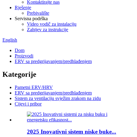
Kontaktirajte nas
Rješenje
Prebivalište
Servisna podrška
Video vodič za instalaciju
Zahtjev za instrukcije
English
Dom
Proizvodi
ERV sa predgrijavanjem/predhlađenjem
Kategorije
Pametni ERV/HRV
ERV sa predgrijavanjem/predhlađenjem
Sistem za ventilaciju svježim zrakom na zidu
Cijevi i pribor
2025 Inovativni sistem niske buke...