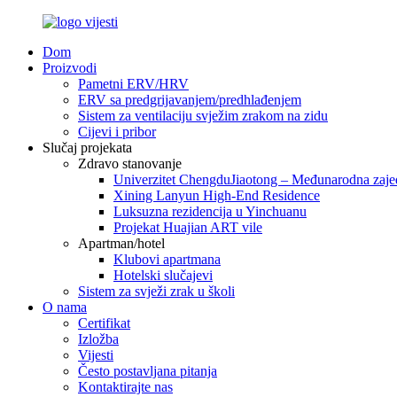
Dom
Proizvodi
Pametni ERV/HRV
ERV sa predgrijavanjem/predhlađenjem
Sistem za ventilaciju svježim zrakom na zidu
Cijevi i pribor
Slučaj projekata
Zdravo stanovanje
Univerzitet ChengduJiaotong – Međunarodna zaje
Xining Lanyun High-End Residence
Luksuzna rezidencija u Yinchuanu
Projekat Huajian ART vile
Apartman/hotel
Klubovi apartmana
Hotelski slučajevi
Sistem za svježi zrak u školi
O nama
Certifikat
Izložba
Vijesti
Često postavljana pitanja
Kontaktirajte nas