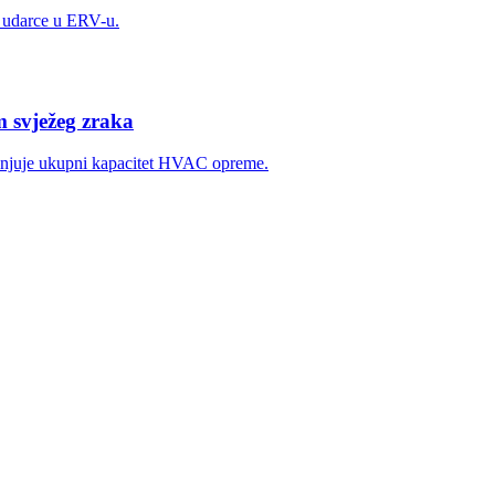
na udarce u ERV-u.
m svježeg zraka
manjuje ukupni kapacitet HVAC opreme.