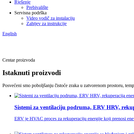
Rješenje
Prebivalište
Servisna podrška
Video vodič za instalaciju
Zahtjev za instrukcije
English
Centar proizvoda
Istaknuti proizvodi
Posvećeni smo poboljšanju čistoće zraka u zatvorenom prostoru, tempe
Sistemi za ventilaciju podruma, ERV HRV, rekupe
ERV je HVAC proces za rekuperaciju energije koji prenosi energ