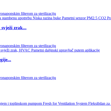
svježi zrak...
ije...