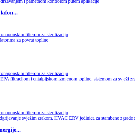
lafon...
ergije...