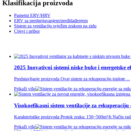
Klasifikacija proizvoda
Pametni ERV/HRV
ERV sa predgrijavanjem/predhlađenjem
Sistem za ventilaciju svježim zrakom na zidu
Cijevi i pribor
2025 Inovativni sistemi niske buke i energetske ef
Predstavljanje proizvoda Ovaj sistem za rekuperaciju toplote ...
Prikaži više
Visokoefikasni sistem ventilacije za rekuperaciju e
Karakteristike proizvoda Protok zraka: 150~500m³/h Način rada
Prikaži više