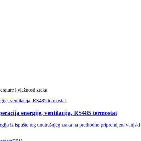
rature i vlažnosti zraka
racija energije, ventilacija, RS485 termostat
iju iz ispuštenog unutrašnjeg zraka na prethodno pripremljeni vanjski v