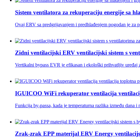
Sistem ventilatora za rekuperaciju energije sa 
Ovaj ERV sa predgrijavanjem i predhlađenjem pogodan je za po
Zidni ventilacijski ERV ventilacijski sistem s ven
Vertikalni bypass EVR je efikasan i ekološki prihvatljiv uređaj 
IGUICOO WiFi rekuperator ventilacija ventilacij
Funkcija by-passa, kada je temperaturna razlika između dana i no
Zrak-zrak EPP materijal ERV Energy ventilacijs