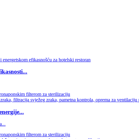
ikasnosti...
nergije...
...