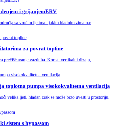
hlađenjem i grijanjemERV
dručja sa vrućim ljetima i jakim hladnim zimama:
tilatorima za povrat topline
za prečišćavanje vazduha. Koristi vertikalni dizajn,
a toplotna pumpa visokokvalitetna ventilacija
ći velika ljeti, hladan zrak se može brzo uvesti u prostoriju.
ki sistem s bypassom