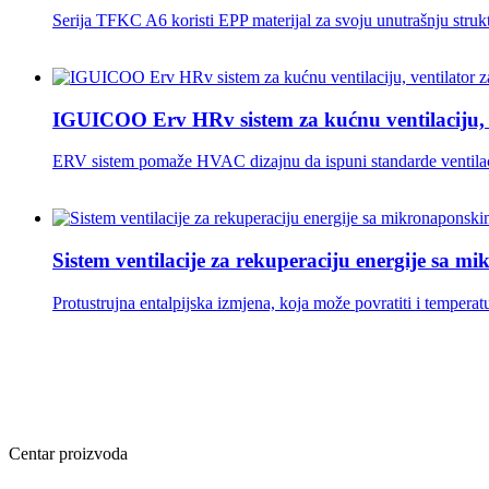
Serija TFKC A6 koristi EPP materijal za svoju unutrašnju strukt
IGUICOO Erv HRv sistem za kućnu ventilaciju, ve
ERV sistem pomaže HVAC dizajnu da ispuni standarde ventilaci
Sistem ventilacije za rekuperaciju energije sa mi
Protustrujna entalpijska izmjena, koja može povratiti i temperatu
Centar proizvoda