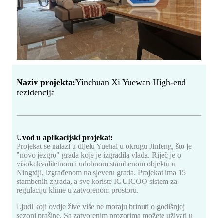
Naziv projekta:
Yinchuan Xi Yuewan High-end
rezidencija
Uvod u aplikacijski projekat:
Projekat se nalazi u dijelu Yuehai u okrugu Jinfeng, što je
"novo jezgro" grada koje je izgradila vlada. Riječ je o
visokokvalitetnom i udobnom stambenom objektu u
Ningxiji, izgrađenom na sjeveru grada. Projekat ima 15
stambenih zgrada, a sve koriste IGUICOO sistem za
regulaciju klime u zatvorenom prostoru.
Ljudi koji ovdje žive više ne moraju brinuti o godišnjoj
sezoni prašine. Sa zatvorenim prozorima možete uživati ​​u