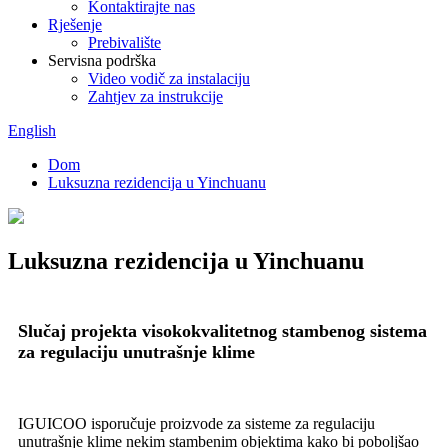
Kontaktirajte nas
Rješenje
Prebivalište
Servisna podrška
Video vodič za instalaciju
Zahtjev za instrukcije
English
Dom
Luksuzna rezidencija u Yinchuanu
Luksuzna rezidencija u Yinchuanu
Slučaj projekta visokokvalitetnog stambenog sistema
za regulaciju unutrašnje klime
IGUICOO isporučuje proizvode za sisteme za regulaciju
unutrašnje klime nekim stambenim objektima kako bi poboljšao