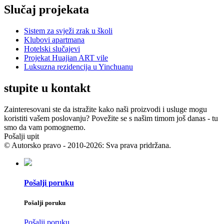
Slučaj projekata
Sistem za svježi zrak u školi
Klubovi apartmana
Hotelski slučajevi
Projekat Huajian ART vile
Luksuzna rezidencija u Yinchuanu
stupite u kontakt
Zainteresovani ste da istražite kako naši proizvodi i usluge mogu
koristiti vašem poslovanju? Povežite se s našim timom još danas - tu
smo da vam pomognemo.
Pošalji upit
© Autorsko pravo - 2010-2026: Sva prava pridržana.
Pošalji poruku
Pošalji poruku
Pošalji poruku