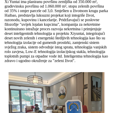
Xi Yuntai ima planiranu površinu zemljišta od 350.000 m²,
građevinsku površinu od 1.060.000 m², stopu zelenih površina
od 35% i omjer parcele od 3,0. Smješten u životnom krugu parka
Haibao, predstavlja luksuzni projekat koji integriše život,
razonodu, kupovinu i kancelarije. Pridržavajući se poslovne
filozofije "uvijek lojalan kupcima", kompanija za nekretnine
kontinuirano istražuje proces razvoja nekretnina i primjenjuje
deset inteligentnih tehnologija u projektu Xiyuntai, integrirajući
deset novih zelenih i energetski štedljivih tehnologija kao što su
tehnologija izolacije od gumenih prostirki, zamjenski sistem
svježeg zraka, sistem odvodnje istog sprata, tehnologija vanjskih
rolo zavjesa, Low-E tehnologija izolacijskog stakla, tehnologija
toplotnih pumpi za otpadne vode itd. Inteligentna tehnologija kao
zdravo i ugodno okruženje za "zeleni život".