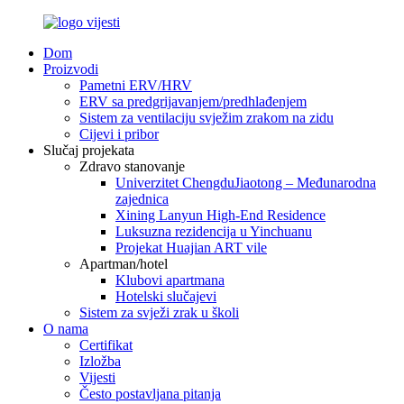
Dom
Proizvodi
Pametni ERV/HRV
ERV sa predgrijavanjem/predhlađenjem
Sistem za ventilaciju svježim zrakom na zidu
Cijevi i pribor
Slučaj projekata
Zdravo stanovanje
Univerzitet ChengduJiaotong – Međunarodna
zajednica
Xining Lanyun High-End Residence
Luksuzna rezidencija u Yinchuanu
Projekat Huajian ART vile
Apartman/hotel
Klubovi apartmana
Hotelski slučajevi
Sistem za svježi zrak u školi
O nama
Certifikat
Izložba
Vijesti
Često postavljana pitanja