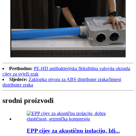
Prethodno:
PE-HD antibakterijska fleksibilna valovita okrugla
cijev za svježi zrak
Sljedeće:
Zaklopka otvora za ABS distributer zraka/limeni
distributer zraka
srodni proizvodi
EPP cijev za akustičnu izolaciju, Idi...