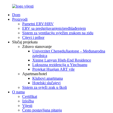
Dom
Proizvodi
Pametni ERV/HRV
ERV sa predgrijavanjem/predhlađenjem
Sistem za ventilaciju svježim zrakom na zidu
Cijevi i pribor
Slučaj projekata
Zdravo stanovanje
Univerzitet ChengduJiaotong – Međunarodna
zajednica
Xining Lanyun High-End Residence
Luksuzna rezidencija u Yinchuanu
Projekat Huajian ART vile
Apartman/hotel
Klubovi apartmana
Hotelski slučajevi
Sistem za svježi zrak u školi
O nama
Certifikat
Izložba
Vijesti
Često postavljana pitanja