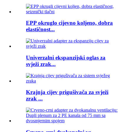
EPP okruglo cijevno koljeno, dobra
elastičnost...
Univerzalni ekspanzijski oglas za
svježi zrak...
Krajnja cijev prigušivača za svježi
zrak ...