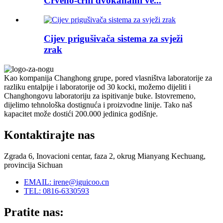
Crveno-crni dvokanalni ve...
Cijev prigušivača sistema za svježi
zrak
Kao kompanija Changhong grupe, pored vlasništva laboratorije za
razliku entalpije i laboratorije od 30 kocki, možemo dijeliti i
Changhongovu laboratoriju za ispitivanje buke. Istovremeno,
dijelimo tehnološka dostignuća i proizvodne linije. Tako naš
kapacitet može dostići 200.000 jedinica godišnje.
Kontaktirajte nas
Zgrada 6, Inovacioni centar, faza 2, okrug Mianyang Kechuang,
provincija Sichuan
EMAIL: irene@iguicoo.cn
TEL: 0816-6330593
Pratite nas: