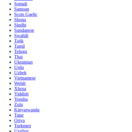
Somali
Samoan
Scots Gaelic
Shona
Sindhi
Sundanese
Swahili
Tajik
Tamil
Telugu
Thai
Ukrainian
Urdu
Uzbek
Vietnamese
Welsh
Xhosa
Yiddish
Yoruba
Zulu
Kinyarwanda
Tatar
Oriya
Turkmen
Uyghur