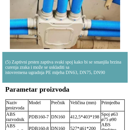
(5) Zaptivni prsten zaptiva svaki spoj kako bi se smanjila brzina
curenja zraka i može se uskladiti sa
istovremena ugradnja PE mijeha DN63, DN75, DN90
Parametar proizvoda
Naziv
Model
Prečnik
Veličina (mm)
Primjedba
proizvoda
ABS
Spoj ø63
PDB160-7
DN160
412,5*403*198
razvodnik
ø75 ø90
ABS
ABS
PDB160-8
DN160
527*461*200
direktno