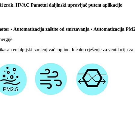
ži zrak, HVAC Pametni daljinski upravljač putem aplikacije
motor • Automatizacija zaštite od smrzavanja • Automatizacija PM2.
nergije
san entalpijski izmjenjivač topline. Idealno rješenje za ventilaciju za