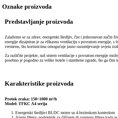
Oznake proizvoda
Predstavljanje proizvoda
Zalažemo se za zdrav, energetski štedljiv, čist i jednostavan način ži
energije dizajniran je za efikasnu ventilaciju s povratom energije, 
vremenu, što korisnicima omogućuje jasno razumijevanje uvjeta zr
Za različite projekte, naš sistem ventilacije s povratom energije mož
posebno je pogodno za velike hotele i stambene zgrade, što ga čini i
Karakteristike proizvoda
Protok zraka: 150~1000 m³/h
Model: TFKC A4 serija
Energetski štedljivi BLDC motor sa 4-brzinskom kontrolom
Alarm filtera: podsjetnik za čišćenje ili zamjenu filtera kada je