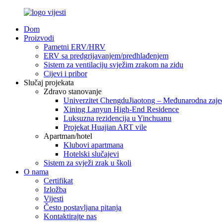
Dom
Proizvodi
Pametni ERV/HRV
ERV sa predgrijavanjem/predhlađenjem
Sistem za ventilaciju svježim zrakom na zidu
Cijevi i pribor
Slučaj projekata
Zdravo stanovanje
Univerzitet ChengduJiaotong – Međunarodna zaje
Xining Lanyun High-End Residence
Luksuzna rezidencija u Yinchuanu
Projekat Huajian ART vile
Apartman/hotel
Klubovi apartmana
Hotelski slučajevi
Sistem za svježi zrak u školi
O nama
Certifikat
Izložba
Vijesti
Često postavljana pitanja
Kontaktirajte nas