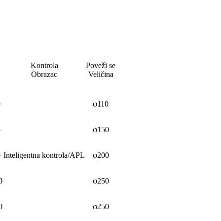
Kontrola
Poveži se
Obrazac
Veličina
0
φ110
5
φ150
0
Inteligentna kontrola/APL
φ200
0
φ250
0
φ250