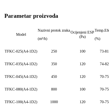
Parametar proizvoda
Nazivni protok zraka
Temp.Efe
Ocijenjeni ESP
Model
(Pa)
(m³/h)
(%)
TFKC-025(A4-1D2)
250
100
73-81
TFKC-035(A4-1D2)
350
120
74-82
TFKC-045(A4-1D2)
450
120
70-75
TFKC-080(A4-1D2)
800
100
70-75
TFKC-100(A4-1D2)
1000
120
70-75