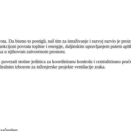
vota. Da bismo to postigli, naš tim za istraživanje i razvoj razvio je pro
s funkcijom povrata topline i energije, daljinskim upravljanjem putem ap
aka u njihovom zatvorenom prostoru.
e povezati stotine jedinica za koordiniranu kontrolu i centralizirano pra
dealnim izborom za inženjerske projekte ventilacije zraka.
 začepljen