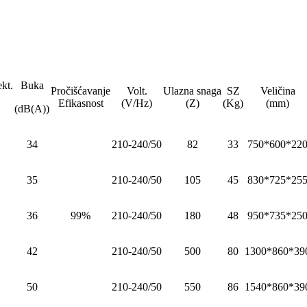
kt.
Buka
Pročišćavanje
Volt.
Ulazna snaga
SZ
Veličina
Efikasnost
(V/Hz)
(Z)
(Kg)
(mm)
(dB(A))
34
210-240/50
82
33
750*600*22
35
210-240/50
105
45
830*725*25
36
99%
210-240/50
180
48
950*735*25
42
210-240/50
500
80
1300*860*39
50
210-240/50
550
86
1540*860*39