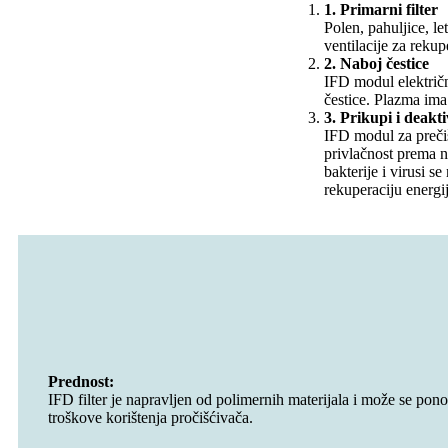
1. Primarni filter
Polen, pahuljice, le
ventilacije za rekup
2. Naboj čestice
IFD modul električn
čestice. Plazma ima 
3. Prikupi i deakti
IFD modul za prečiš
privlačnost prema na
bakterije i virusi s
rekuperaciju energij
Prednost:
IFD filter je napravljen od polimernih materijala i može se pon
troškove korištenja pročišćivača.