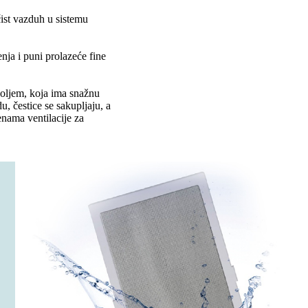
 čist vazduh u sistemu
ja i puni prolazeće fine
poljem, koja ima snažnu
u, čestice se sakupljaju, a
enama ventilacije za