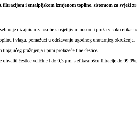
 filtracijom i entalpijskom izmjenom topline, sistemom za svježi z
bno je dizajniran za osobe s osjetljivim nosom i pruža visoko efikasne
 toplinu i vlagu, pomažući u održavanju ugodnog unutarnjeg okruženja.
injajućeg pražnjenja i puni prolazeće fine čestice.
 uhvatiti čestice veličine i do 0,3 μm, s efikasnošću filtracije do 99,9%, 