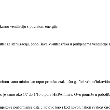
kasnu ventilaciju s povratom energije
ilter za sterilizaciju, poboljšava kvalitet zraka u primjenama ventilacije
 pritom samo minimalan otpor protoku zraka, što ga čini vrlo učinkoviti
 što je samo oko 1/7 do 1/10 otpora HEPA filtera. Ovo pomaže u poboljša
a njegove performanse ostaju gotovo kao i kod novog nakon svakog čišće