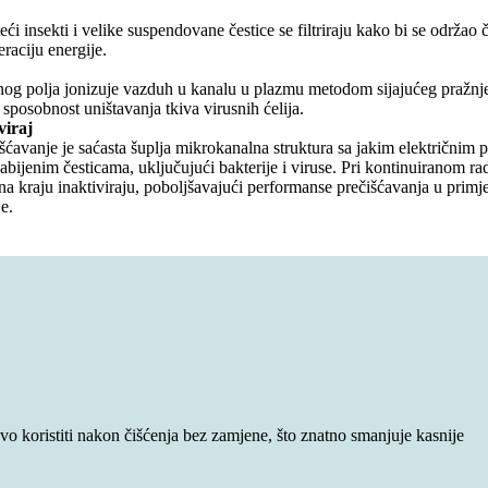
teći insekti i velike suspendovane čestice se filtriraju kako bi se održao
eraciju energije.
og polja jonizuje vazduh u kanalu u plazmu metodom sijajućeg pražnjen
sposobnost uništavanja tkiva virusnih ćelija.
viraj
ćavanje je saćasta šuplja mikrokanalna struktura sa jakim električnim 
bijenim česticama, uključujući bakterije i viruse. Pri kontinuiranom rad
e na kraju inaktiviraju, poboljšavajući performanse prečišćavanja u primj
e.
ovo koristiti nakon čišćenja bez zamjene, što znatno smanjuje kasnije