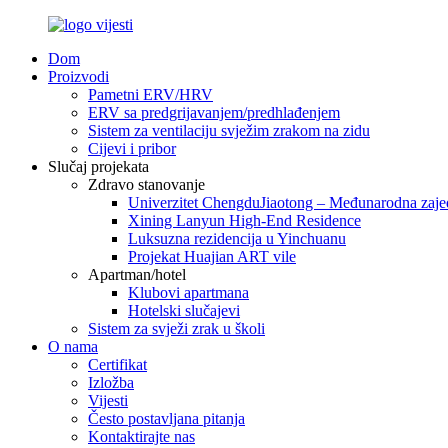
Dom
Proizvodi
Pametni ERV/HRV
ERV sa predgrijavanjem/predhlađenjem
Sistem za ventilaciju svježim zrakom na zidu
Cijevi i pribor
Slučaj projekata
Zdravo stanovanje
Univerzitet ChengduJiaotong – Međunarodna zaje
Xining Lanyun High-End Residence
Luksuzna rezidencija u Yinchuanu
Projekat Huajian ART vile
Apartman/hotel
Klubovi apartmana
Hotelski slučajevi
Sistem za svježi zrak u školi
O nama
Certifikat
Izložba
Vijesti
Često postavljana pitanja
Kontaktirajte nas