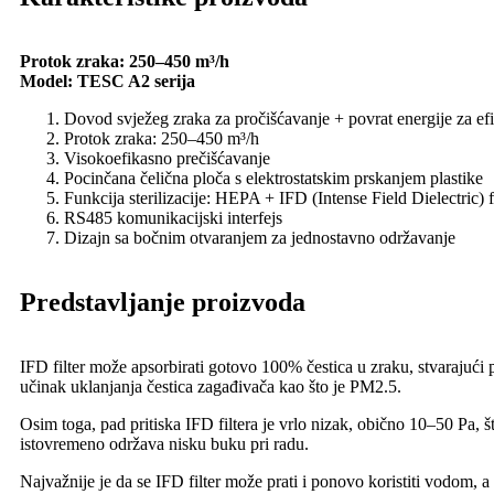
Protok zraka: 250–450 m³/h
Model: TESC A2 serija
Dovod svježeg zraka za pročišćavanje + povrat energije za efi
Protok zraka: 250–450 m³/h
Visokoefikasno prečišćavanje
Pocinčana čelična ploča s elektrostatskim prskanjem plastike
Funkcija sterilizacije: HEPA + IFD (Intense Field Dielectric) f
RS485 komunikacijski interfejs
Dizajn sa bočnim otvaranjem za jednostavno održavanje
Predstavljanje proizvoda
IFD filter može apsorbirati gotovo 100% čestica u zraku, stvarajući
učinak uklanjanja čestica zagađivača kao što je PM2.5.
Osim toga, pad pritiska IFD filtera je vrlo nizak, obično 10–50 Pa,
istovremeno održava nisku buku pri radu.
Najvažnije je da se IFD filter može prati i ponovo koristiti vodom, 