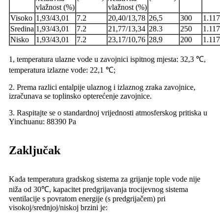
vlažnost (%)
vlažnost (%)
Visoko
1,93/43,01
7.2
20,40/13,78
26,5
300
1.117
Sredina
1,93/43,01
7.2
21,77/13,34
28.3
250
1.117
Nisko
1,93/43,01
7.2
23,17/10,76
28,9
200
1.117
1, temperatura ulazne vode u zavojnici ispitnog mjesta: 32,3 ℃,
temperatura izlazne vode: 22,1 ℃;
2. Prema razlici entalpije ulaznog i izlaznog zraka zavojnice,
izračunava se toplinsko opterećenje zavojnice.
3. Raspitajte se o standardnoj vrijednosti atmosferskog pritiska u
Yinchuanu: 88390 Pa
Zaključak
Kada temperatura gradskog sistema za grijanje tople vode nije
niža od 30℃, kapacitet predgrijavanja trocijevnog sistema
ventilacije s povratom energije (s predgrijačem) pri
visokoj/srednjoj/niskoj brzini je: