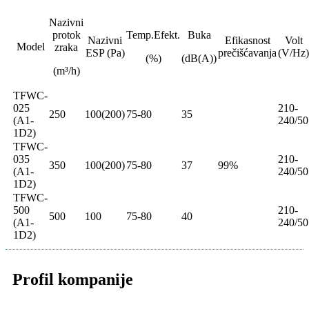
Nazivni
protok
Temp.Efekt.
Buka
Nazivni
Efikasnost
Volt
Model
zraka
ESP (Pa)
prečišćavanja
(V/Hz)
(%)
(dB(A))
(m³/h)
TFWC-
025
210-
250
100(200)
75-80
35
(A1-
240/50
1D2)
TFWC-
035
210-
350
100(200)
75-80
37
99%
(A1-
240/50
1D2)
TFWC-
500
210-
500
100
75-80
40
(A1-
240/50
1D2)
Profil kompanije