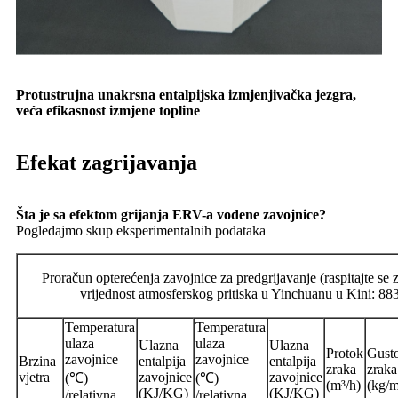
Protustrujna unakrsna entalpijska izmjenjivačka jezgra,
veća efikasnost izmjene topline
Efekat zagrijavanja
Šta je sa efektom grijanja ERV-a vodene zavojnice?
Pogledajmo skup eksperimentalnih podataka
Proračun opterećenja zavojnice za predgrijavanje (raspitajte se za
vrijednost atmosferskog pritiska u Yinchuanu u Kini: 88
Temperatura
Temperatura
ulaza
ulaza
Ulazna
Ulazna
Protok
Gust
zavojnice
zavojnice
Brzina
entalpija
entalpija
zraka
zraka
vjetra
zavojnice
zavojnice
(℃)
(℃)
(m³/h)
(kg/m
(KJ/KG)
(KJ/KG)
/relativna
/relativna