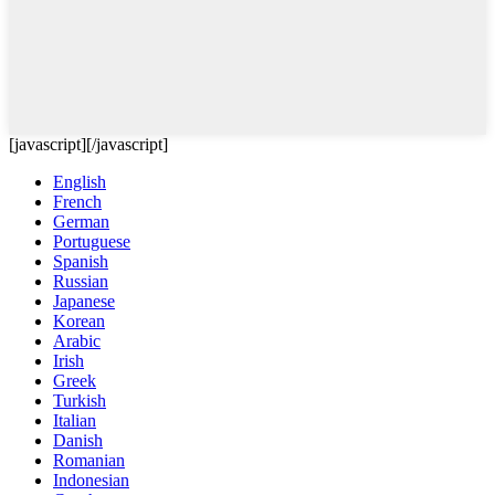
[javascript]
[/javascript]
English
French
German
Portuguese
Spanish
Russian
Japanese
Korean
Arabic
Irish
Greek
Turkish
Italian
Danish
Romanian
Indonesian