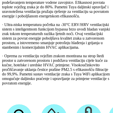
podešavanjem temperature vodene zavojnice. Efikasnost povrata
toplote svježeg zraka je do 80%. Pametni Tuya daljinski upravljač i
uravnotežena ventilacija pružaju rješenje za ventilaciju sa povratom
energije i poboljšanom energetskom efikasnošću.
· Ultra-niska temperatura početka na -30°C ERV/HRV ventilacijski
sistem s inteligentnom funkcijom bypassa brzo uvodi hladan vanjski
zrak tokom temperaturnih razlika ljetnih noći. Ovaj ventilacijski
sistem za povrat energije poboljšava kvalitet zraka u zatvorenom
prostoru, a istovremeno smanjuje potrošnju hlađenja i grijanja u
stambenim i komercijalnim HVAC aplikacijama.
· Oprema za ventilaciju svježim zrakom montirana na strop štedi
prostor u zatvorenom prostoru i podržava ventilaciju cijele kuće za
kućne, hotelske i uredske HVAC primjene. Visokoučinkovito
pročišćavanje uklanja čestice prašine PM2.5 s efikasnošću filtracije
do 99,9%. Pametni sustav ventilacije zraka s Tuya WiFi aplikacijom
omogućuje daljinsko praćenje i upravljanje za primjene ventilacije s
povratom energije.