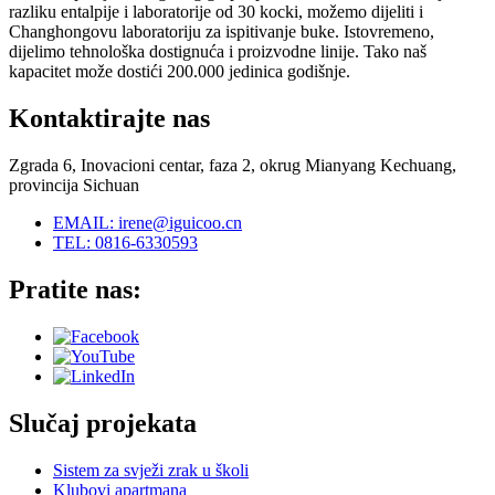
razliku entalpije i laboratorije od 30 kocki, možemo dijeliti i
Changhongovu laboratoriju za ispitivanje buke. Istovremeno,
dijelimo tehnološka dostignuća i proizvodne linije. Tako naš
kapacitet može dostići 200.000 jedinica godišnje.
Kontaktirajte nas
Zgrada 6, Inovacioni centar, faza 2, okrug Mianyang Kechuang,
provincija Sichuan
EMAIL: irene@iguicoo.cn
TEL: 0816-6330593
Pratite nas:
Slučaj projekata
Sistem za svježi zrak u školi
Klubovi apartmana