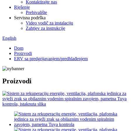
Kontaktirajte nas
Rješenje
Prebivalište
Servisna podrška
Video vodič za instalaciju
Zahtjev za instrukcije
English
Dom
Proizvodi
ERV sa predgrijavanjem/predhlađenjem
Proizvodi