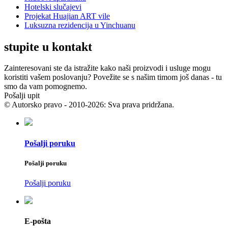
Hotelski slučajevi
Projekat Huajian ART vile
Luksuzna rezidencija u Yinchuanu
stupite u kontakt
Zainteresovani ste da istražite kako naši proizvodi i usluge mogu
koristiti vašem poslovanju? Povežite se s našim timom još danas - tu
smo da vam pomognemo.
Pošalji upit
© Autorsko pravo - 2010-2026: Sva prava pridržana.
Pošalji poruku
Pošalji poruku
Pošalji poruku
E-pošta