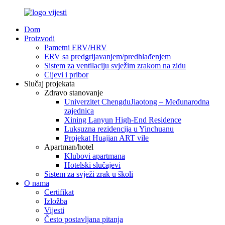
Dom
Proizvodi
Pametni ERV/HRV
ERV sa predgrijavanjem/predhlađenjem
Sistem za ventilaciju svježim zrakom na zidu
Cijevi i pribor
Slučaj projekata
Zdravo stanovanje
Univerzitet ChengduJiaotong – Međunarodna
zajednica
Xining Lanyun High-End Residence
Luksuzna rezidencija u Yinchuanu
Projekat Huajian ART vile
Apartman/hotel
Klubovi apartmana
Hotelski slučajevi
Sistem za svježi zrak u školi
O nama
Certifikat
Izložba
Vijesti
Često postavljana pitanja