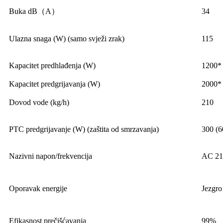
Buka dB（A）
34
Ulazna snaga (W) (samo svježi zrak)
115
Kapacitet predhlađenja (W)
1200*
Kapacitet predgrijavanja (W)
2000*
Dovod vode (kg/h)
210
PTC predgrijavanje (W) (zaštita od smrzavanja)
300 (6
Nazivni napon/frekvencija
AC 21
Oporavak energije
Jezgro
Efikasnost prečišćavanja
99%