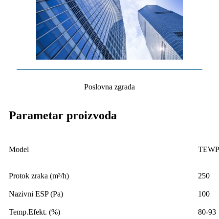
Poslovna zgrada
Parametar proizvoda
Model
TEWP
Protok zraka (m³/h)
250
Nazivni ESP (Pa)
100
Temp.Efekt. (%)
80-93