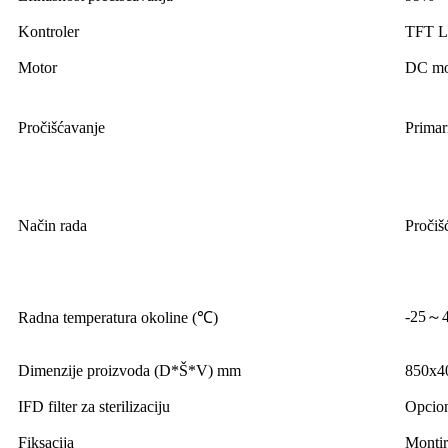
Kontroler
TFT LC
Motor
DC mot
Pročišćavanje
Primar
Način rada
Pročiš
-25～
Radna temperatura okoline (℃)
Dimenzije proizvoda (D*Š*V) mm
850x4
IFD filter za sterilizaciju
Opcio
Fiksacija
Montir