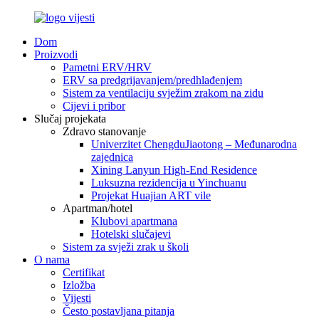
Dom
Proizvodi
Pametni ERV/HRV
ERV sa predgrijavanjem/predhlađenjem
Sistem za ventilaciju svježim zrakom na zidu
Cijevi i pribor
Slučaj projekata
Zdravo stanovanje
Univerzitet ChengduJiaotong – Međunarodna
zajednica
Xining Lanyun High-End Residence
Luksuzna rezidencija u Yinchuanu
Projekat Huajian ART vile
Apartman/hotel
Klubovi apartmana
Hotelski slučajevi
Sistem za svježi zrak u školi
O nama
Certifikat
Izložba
Vijesti
Često postavljana pitanja