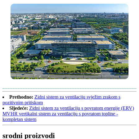
Prethodno:
Zidni sistem za ventilaciju svježim zrakom s
pozitivnim pritiskom
Sljedeće:
Zidni sistem za ventilaciju s povratom energije (ERV)
MVHR vertikalni sistem za ventilaciju s povratom topline -
kompletan sistem
srodni proizvodi