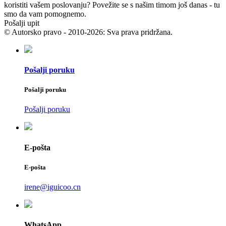
koristiti vašem poslovanju? Povežite se s našim timom još danas - tu
smo da vam pomognemo.
Pošalji upit
© Autorsko pravo - 2010-2026: Sva prava pridržana.
Pošalji poruku
Pošalji poruku
Pošalji poruku
E-pošta
E-pošta
irene@iguicoo.cn
WhatsApp