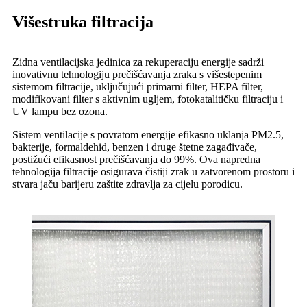
Višestruka filtracija
Zidna ventilacijska jedinica za rekuperaciju energije sadrži
inovativnu tehnologiju prečišćavanja zraka s višestepenim
sistemom filtracije, uključujući primarni filter, HEPA filter,
modifikovani filter s aktivnim ugljem, fotokatalitičku filtraciju i
UV lampu bez ozona.
Sistem ventilacije s povratom energije efikasno uklanja PM2.5,
bakterije, formaldehid, benzen i druge štetne zagađivače,
postižući efikasnost prečišćavanja do 99%. Ova napredna
tehnologija filtracije osigurava čistiji zrak u zatvorenom prostoru i
stvara jaču barijeru zaštite zdravlja za cijelu porodicu.