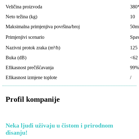
Veličina proizvoda
380
Neto težina (kg)
10
Maksimalna primjenjiva površina/broj
50m²
Primjenjivi scenario
Spav
Nazivni protok zraka (m³/h)
125
Buka (dB)
<62 
Efikasnost prečišćavanja
99%
Efikasnost izmjene toplote
/
Profil kompanije
Neka ljudi uživaju u čistom i prirodnom
disanju!