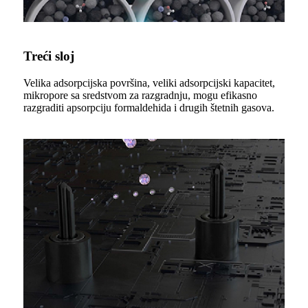
Treći sloj
Velika adsorpcijska površina, veliki adsorpcijski kapacitet,
mikropore sa sredstvom za razgradnju, mogu efikasno
razgraditi apsorpciju formaldehida i drugih štetnih gasova.