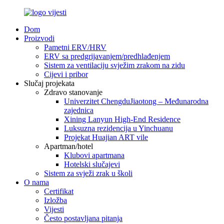
Dom
Proizvodi
Pametni ERV/HRV
ERV sa predgrijavanjem/predhlađenjem
Sistem za ventilaciju svježim zrakom na zidu
Cijevi i pribor
Slučaj projekata
Zdravo stanovanje
Univerzitet ChengduJiaotong – Međunarodna
zajednica
Xining Lanyun High-End Residence
Luksuzna rezidencija u Yinchuanu
Projekat Huajian ART vile
Apartman/hotel
Klubovi apartmana
Hotelski slučajevi
Sistem za svježi zrak u školi
O nama
Certifikat
Izložba
Vijesti
Često postavljana pitanja