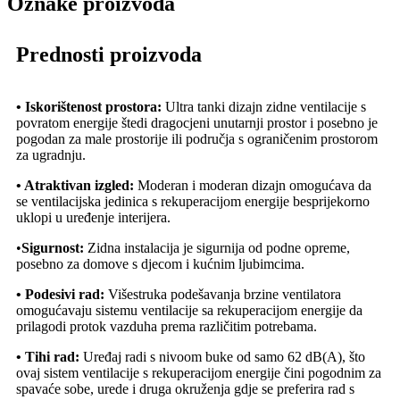
Oznake proizvoda
Prednosti proizvoda
• Iskorištenost prostora:
Ultra tanki dizajn zidne ventilacije s
povratom energije štedi dragocjeni unutarnji prostor i posebno je
pogodan za male prostorije ili područja s ograničenim prostorom
za ugradnju.
• Atraktivan izgled:
Moderan i moderan dizajn omogućava da
se ventilacijska jedinica s rekuperacijom energije besprijekorno
uklopi u uređenje interijera.
•
Sigurnost:
Zidna instalacija je sigurnija od podne opreme,
posebno za domove s djecom i kućnim ljubimcima.
• Podesivi rad:
Višestruka podešavanja brzine ventilatora
omogućavaju sistemu ventilacije sa rekuperacijom energije da
prilagodi protok vazduha prema različitim potrebama.
• Tihi rad:
Uređaj radi s nivoom buke od samo 62 dB(A), što
ovaj sistem ventilacije s rekuperacijom energije čini pogodnim za
spavaće sobe, urede i druga okruženja gdje se preferira rad s