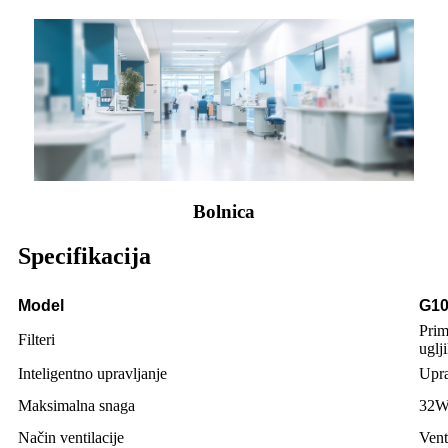
Bolnica
Specifikacija
Model
G1
Prim
Filteri
uglj
Inteligentno upravljanje
Upra
Maksimalna snaga
32W
Način ventilacije
Vent