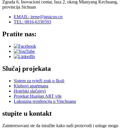
Zgrada 6, Inovacioni centar, faza 2, okrug Mianyang Kechuang,
provincija Sichuan
EMAIL: irene@iguicoo.cn
TEL: 0816-6330593
Pratite nas:
Slučaj projekata
Sistem za svježi zrak u školi
Klubovi apartmana
Hotelski slučajevi
Projekat Huajian ART vile
Luksuzna rezidencija u Yinchuanu
stupite u kontakt
Zainteresovani ste da istražite kako naši proizvodi i usluge mogu