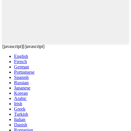
[javascript]
[/javascript]
English
French
German
Portuguese
Spanish
Russian
Japanese
Korean
Arabic
Irish
Greek
Turkish
Italian
Danish
Romanian