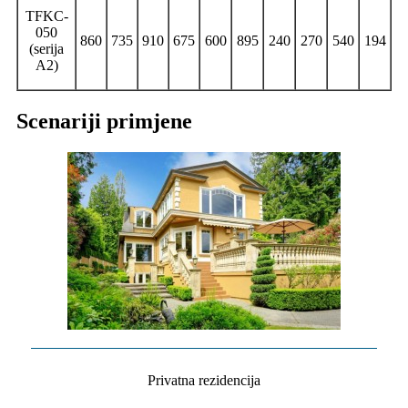
TFKC-
050
860
735
910
675
600
895
240
270
540
194
(serija
A2)
Scenariji primjene
Privatna rezidencija