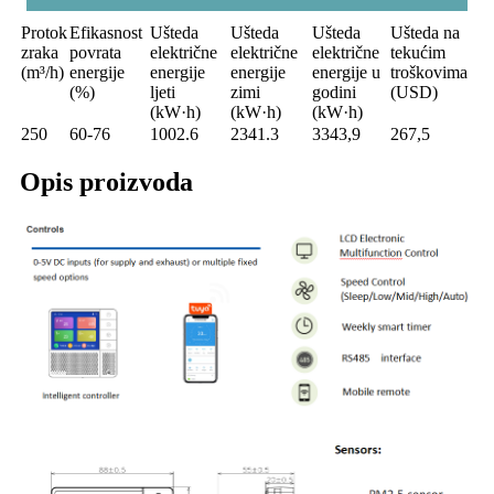
Protok
Efikasnost
Ušteda
Ušteda
Ušteda
Ušteda na
zraka
povrata
električne
električne
električne
tekućim
(m³/h)
energije
energije
energije
energije u
troškovima
(%)
ljeti
zimi
godini
(USD)
(kW·h)
(kW·h)
(kW·h)
250
60-76
1002.6
2341.3
3343,9
267,5
Opis proizvoda