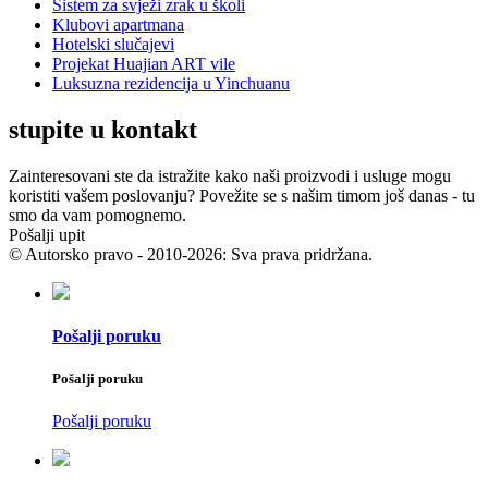
Sistem za svježi zrak u školi
Klubovi apartmana
Hotelski slučajevi
Projekat Huajian ART vile
Luksuzna rezidencija u Yinchuanu
stupite u kontakt
Zainteresovani ste da istražite kako naši proizvodi i usluge mogu
koristiti vašem poslovanju? Povežite se s našim timom još danas - tu
smo da vam pomognemo.
Pošalji upit
© Autorsko pravo - 2010-2026: Sva prava pridržana.
Pošalji poruku
Pošalji poruku
Pošalji poruku