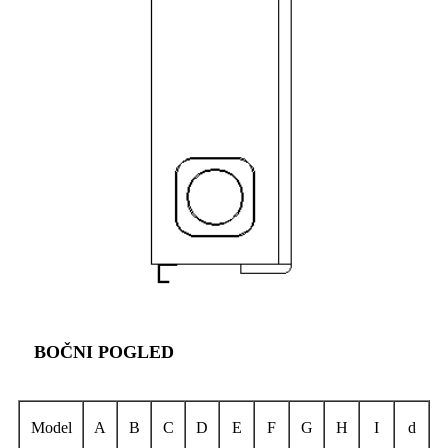
BOČNI POGLED
Model
A
B
C
D
E
F
G
H
I
d