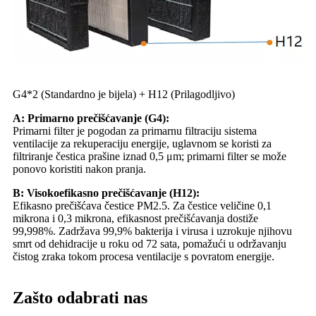
G4*2 (Standardno je bijela) + H12 (Prilagodljivo)
A: Primarno prečišćavanje (G4):
Primarni filter je pogodan za primarnu filtraciju sistema
ventilacije za rekuperaciju energije, uglavnom se koristi za
filtriranje čestica prašine iznad 0,5 μm; primarni filter se može
ponovo koristiti nakon pranja.
B: Visokoefikasno prečišćavanje (H12):
Efikasno prečišćava čestice PM2.5. Za čestice veličine 0,1
mikrona i 0,3 mikrona, efikasnost prečišćavanja dostiže
99,998%. Zadržava 99,9% bakterija i virusa i uzrokuje njihovu
smrt od dehidracije u roku od 72 sata, pomažući u održavanju
čistog zraka tokom procesa ventilacije s povratom energije.
Zašto odabrati nas