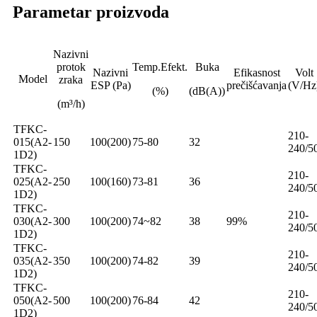
Parametar proizvoda
Nazivni
protok
Temp.Efekt.
Buka
Nazivni
Efikasnost
Volt
Model
zraka
ESP (Pa)
prečišćavanja
(V/Hz
(%)
(dB(A))
(m³/h)
TFKC-
210-
015(A2-
150
100(200)
75-80
32
240/5
1D2)
TFKC-
210-
025(A2-
250
100(160)
73-81
36
240/5
1D2)
TFKC-
210-
030(A2-
300
100(200)
74~82
38
99%
240/5
1D2)
TFKC-
210-
035(A2-
350
100(200)
74-82
39
240/5
1D2)
TFKC-
210-
050(A2-
500
100(200)
76-84
42
240/5
1D2)