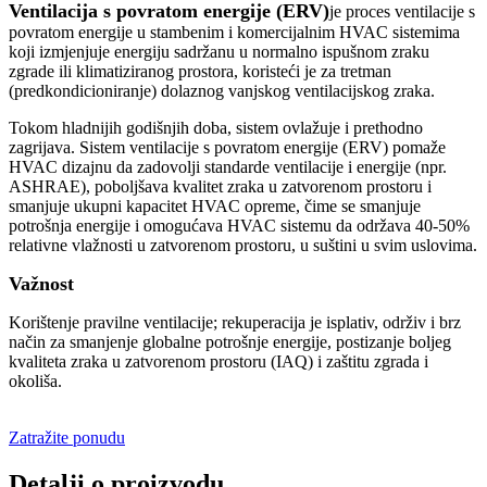
Ventilacija s povratom energije (ERV)
je proces ventilacije s
povratom energije u stambenim i komercijalnim HVAC sistemima
koji izmjenjuje energiju sadržanu u normalno ispušnom zraku
zgrade ili klimatiziranog prostora, koristeći je za tretman
(predkondicioniranje) dolaznog vanjskog ventilacijskog zraka.
Tokom hladnijih godišnjih doba, sistem ovlažuje i prethodno
zagrijava. Sistem ventilacije s povratom energije (ERV) pomaže
HVAC dizajnu da zadovolji standarde ventilacije i energije (npr.
ASHRAE), poboljšava kvalitet zraka u zatvorenom prostoru i
smanjuje ukupni kapacitet HVAC opreme, čime se smanjuje
potrošnja energije i omogućava HVAC sistemu da održava 40-50%
relativne vlažnosti u zatvorenom prostoru, u suštini u svim uslovima.
Važnost
Korištenje pravilne ventilacije; rekuperacija je isplativ, održiv i brz
način za smanjenje globalne potrošnje energije, postizanje boljeg
kvaliteta zraka u zatvorenom prostoru (IAQ) i zaštitu zgrada i
okoliša.
Zatražite ponudu
Detalji o proizvodu