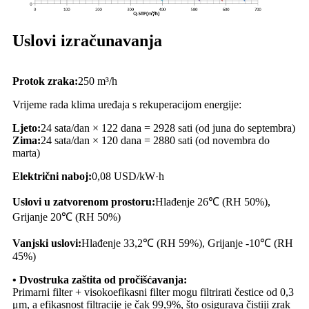
Uslovi izračunavanja
Protok zraka:
250 m³/h
Vrijeme rada klima uređaja s rekuperacijom energije:
Ljeto:
24 sata/dan × 122 dana = 2928 sati (od juna do septembra)
Zima:
24 sata/dan × 120 dana = 2880 sati (od novembra do
marta)
Električni naboj:
0,08 USD/kW·h
Uslovi u zatvorenom prostoru:
Hlađenje 26℃ (RH 50%),
Grijanje 20℃ (RH 50%)
Vanjski uslovi:
Hlađenje 33,2℃ (RH 59%), Grijanje -10℃ (RH
45%)
• Dvostruka zaštita od pročišćavanja:
Primarni filter + visokoefikasni filter mogu filtrirati čestice od 0,3
μm, a efikasnost filtracije je čak 99,9%, što osigurava čistiji zrak