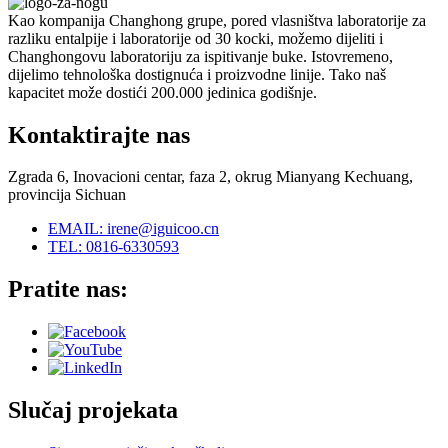
Kao kompanija Changhong grupe, pored vlasništva laboratorije za
razliku entalpije i laboratorije od 30 kocki, možemo dijeliti i
Changhongovu laboratoriju za ispitivanje buke. Istovremeno,
dijelimo tehnološka dostignuća i proizvodne linije. Tako naš
kapacitet može dostići 200.000 jedinica godišnje.
Kontaktirajte nas
Zgrada 6, Inovacioni centar, faza 2, okrug Mianyang Kechuang,
provincija Sichuan
EMAIL: irene@iguicoo.cn
TEL: 0816-6330593
Pratite nas:
Slučaj projekata