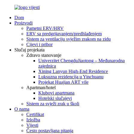
Dom
Proizvodi
Pametni ERV/HRV
ERV sa predgrijavanjem/predhlađenjem
Sistem za ventilaciju svježim zrakom na zidu
Cijevi i pribor
Slučaj projekata
Zdravo stanovanje
Univerzitet ChengduJiaotong – Međunarodna
zajednica
Xining Lanyun High-End Residence
Luksuzna rezidencija u Yinchuanu
Projekat Huajian ART vile
Apartman/hotel
Klubovi apartmana
Hotelski slučajevi
Sistem za svježi zrak u školi
O nama
Certifikat
Izložba
Vijesti
Često postavljana pitanja