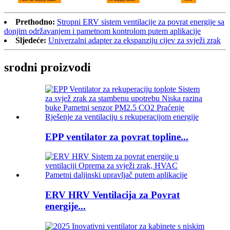
Prethodno:
Stropni ERV sistem ventilacije za povrat energije sa
donjim održavanjem i pametnom kontrolom putem aplikacije
Sljedeće:
Univerzalni adapter za ekspanziju cijev za svježi zrak
srodni proizvodi
EPP ventilator za povrat topline...
ERV HRV Ventilacija za Povrat
energije...