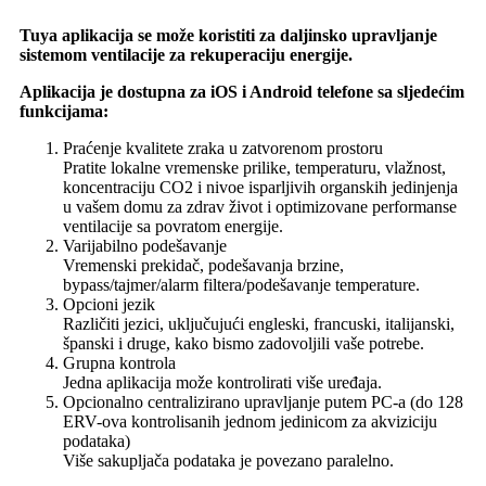
Tuya aplikacija se može koristiti za daljinsko upravljanje
sistemom ventilacije za rekuperaciju energije.
Aplikacija je dostupna za iOS i Android telefone sa sljedećim
funkcijama:
Praćenje kvalitete zraka u zatvorenom prostoru
Pratite lokalne vremenske prilike, temperaturu, vlažnost,
koncentraciju CO2 i nivoe isparljivih organskih jedinjenja
u vašem domu za zdrav život i optimizovane performanse
ventilacije sa povratom energije.
Varijabilno podešavanje
Vremenski prekidač, podešavanja brzine,
bypass/tajmer/alarm filtera/podešavanje temperature.
Opcioni jezik
Različiti jezici, uključujući engleski, francuski, italijanski,
španski i druge, kako bismo zadovoljili vaše potrebe.
Grupna kontrola
Jedna aplikacija može kontrolirati više uređaja.
Opcionalno centralizirano upravljanje putem PC-a (do 128
ERV-ova kontrolisanih jednom jedinicom za akviziciju
podataka)
Više sakupljača podataka je povezano paralelno.