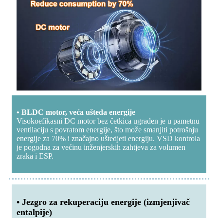
• BLDC motor, veća ušteda energije
Visokoefikasni DC motor bez četkica ugrađen je u pametnu
ventilaciju s povratom energije, što može smanjiti potrošnju
energije za 70% i značajno uštedjeti energiju. VSD kontrola
je pogodna za većinu inženjerskih zahtjeva za volumen
zraka i ESP.
• Jezgro za rekuperaciju energije (izmjenjivač
entalpije)