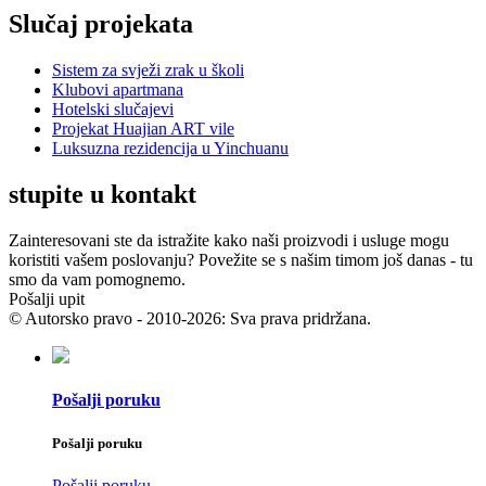
Slučaj projekata
Sistem za svježi zrak u školi
Klubovi apartmana
Hotelski slučajevi
Projekat Huajian ART vile
Luksuzna rezidencija u Yinchuanu
stupite u kontakt
Zainteresovani ste da istražite kako naši proizvodi i usluge mogu
koristiti vašem poslovanju? Povežite se s našim timom još danas - tu
smo da vam pomognemo.
Pošalji upit
© Autorsko pravo - 2010-2026: Sva prava pridržana.
Pošalji poruku
Pošalji poruku
Pošalji poruku