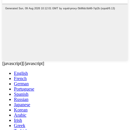
[javascript]
[/javascript]
English
French
German
Portuguese
Spanish
Russian
Japanese
Korean
Arabic
Irish
Greek