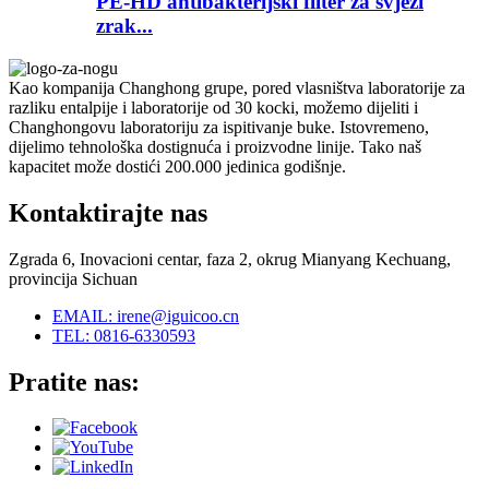
PE-HD antibakterijski filter za svježi
zrak...
Kao kompanija Changhong grupe, pored vlasništva laboratorije za
razliku entalpije i laboratorije od 30 kocki, možemo dijeliti i
Changhongovu laboratoriju za ispitivanje buke. Istovremeno,
dijelimo tehnološka dostignuća i proizvodne linije. Tako naš
kapacitet može dostići 200.000 jedinica godišnje.
Kontaktirajte nas
Zgrada 6, Inovacioni centar, faza 2, okrug Mianyang Kechuang,
provincija Sichuan
EMAIL: irene@iguicoo.cn
TEL: 0816-6330593
Pratite nas: