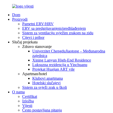
Dom
Proizvodi
Pametni ERV/HRV
ERV sa predgrijavanjem/predhlađenjem
Sistem za ventilaciju svježim zrakom na zidu
Cijevi i pribor
Slučaj projekata
Zdravo stanovanje
Univerzitet ChengduJiaotong – Međunarodna
zajednica
Xining Lanyun High-End Residence
Luksuzna rezidencija u Yinchuanu
Projekat Huajian ART vile
Apartman/hotel
Klubovi apartmana
Hotelski slučajevi
Sistem za svježi zrak u školi
O nama
Certifikat
Izložba
Vijesti
Često postavljana pitanja