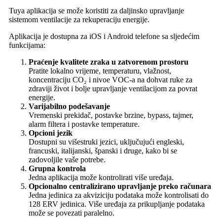
Tuya aplikacija se može koristiti za daljinsko upravljanje
sistemom ventilacije za rekuperaciju energije.
Aplikacija je dostupna za iOS i Android telefone sa sljedećim
funkcijama:
Praćenje kvalitete zraka u zatvorenom prostoru
Pratite lokalno vrijeme, temperaturu, vlažnost,
koncentraciju CO₂ i nivoe VOC-a na dohvat ruke za
zdraviji život i bolje upravljanje ventilacijom za povrat
energije.
Varijabilno podešavanje
Vremenski prekidač, postavke brzine, bypass, tajmer,
alarm filtera i postavke temperature.
Opcioni jezik
Dostupni su višestruki jezici, uključujući engleski,
francuski, italijanski, španski i druge, kako bi se
zadovoljile vaše potrebe.
Grupna kontrola
Jedna aplikacija može kontrolirati više uređaja.
Opcionalno centralizirano upravljanje preko računara
Jedna jedinica za akviziciju podataka može kontrolisati do
128 ERV jedinica. Više uređaja za prikupljanje podataka
može se povezati paralelno.