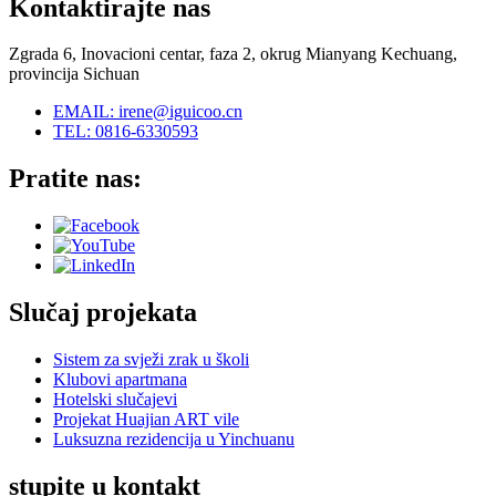
Kontaktirajte nas
Zgrada 6, Inovacioni centar, faza 2, okrug Mianyang Kechuang,
provincija Sichuan
EMAIL: irene@iguicoo.cn
TEL: 0816-6330593
Pratite nas:
Slučaj projekata
Sistem za svježi zrak u školi
Klubovi apartmana
Hotelski slučajevi
Projekat Huajian ART vile
Luksuzna rezidencija u Yinchuanu
stupite u kontakt