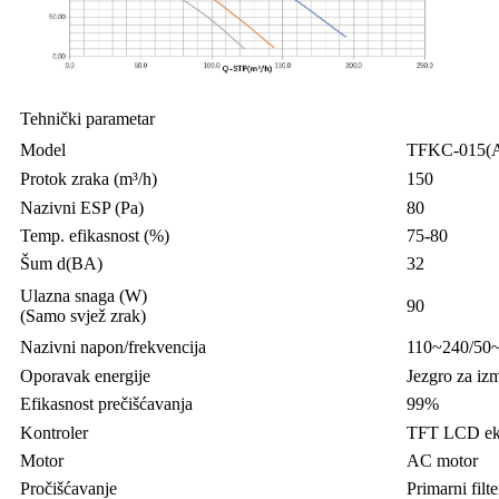
Tehnički parametar
Model
TFKC-015(
Protok zraka (m³/h)
150
Nazivni ESP (Pa)
80
Temp. efikasnost (%)
75-80
Šum d(BA)
32
Ulazna snaga (W)
90
(Samo svjež zrak)
Nazivni napon/frekvencija
110~240/50~
Oporavak energije
Jezgro za izm
Efikasnost prečišćavanja
99%
Kontroler
TFT LCD ekra
Motor
AC motor
Pročišćavanje
Primarni filt