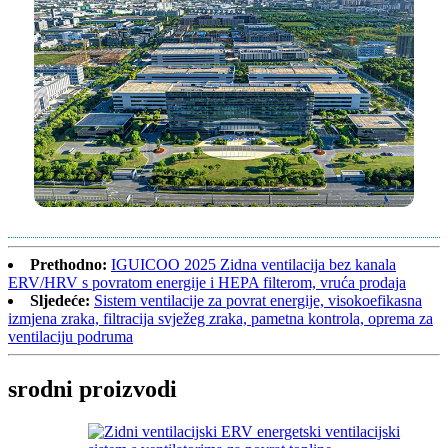
Prethodno:
IGUICOO 2025 Zidna ventilacija bez kanala
ERV/HRV s povratom energije i HEPA filterom, vruća prodaja
Sljedeće:
Sistem ventilacije za povrat energije, visokoefikasna
izmjena zraka, filtracija svježeg zraka, pametna kontrola, oprema za
ventilaciju podruma
srodni proizvodi