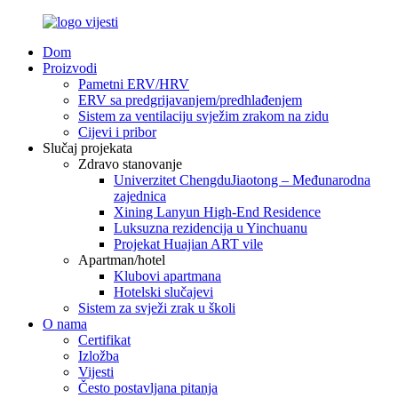
Dom
Proizvodi
Pametni ERV/HRV
ERV sa predgrijavanjem/predhlađenjem
Sistem za ventilaciju svježim zrakom na zidu
Cijevi i pribor
Slučaj projekata
Zdravo stanovanje
Univerzitet ChengduJiaotong – Međunarodna
zajednica
Xining Lanyun High-End Residence
Luksuzna rezidencija u Yinchuanu
Projekat Huajian ART vile
Apartman/hotel
Klubovi apartmana
Hotelski slučajevi
Sistem za svježi zrak u školi
O nama
Certifikat
Izložba
Vijesti
Često postavljana pitanja