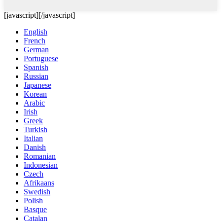
[javascript]
[/javascript]
English
French
German
Portuguese
Spanish
Russian
Japanese
Korean
Arabic
Irish
Greek
Turkish
Italian
Danish
Romanian
Indonesian
Czech
Afrikaans
Swedish
Polish
Basque
Catalan