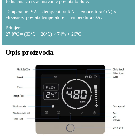
Jednačina za izračunavanje povrata toplote:
Temperatura SA = (temperatura RA − temperatura OA) ×
efikasnost povrata temperature + temperatura OA.
Primjer:
27,8℃ = (33℃ − 26℃) × 74% + 26℃
Opis proizvoda