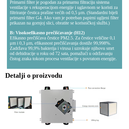
Primarni filter je pogodan za primarnu filtraciju sistema
ventilacije s rekuperacijom energije i uglavnom se koristi za
filtriranje čestica prašine većih od 0,5 μm. (Standardni bijeli
primarni filter G4. Ako vam je potreban papirni ugljeni filter
prikazan na gornjoj slici, obratite se korisničkoj službi.)
B: Visokoefikasno prečišćavanje (H12)
Efikasno prečišćava čestice PM2.5. Za čestice veličine 0,1
μm i 0,3 μm, efikasnost prečišćavanja dostiže 99,998%.
Zadržava 99,9% bakterija i virusa i uzrokuje njihovu smrt
od dehidracije u roku od 72 sata, pomažući u održavanju
čistog zraka tokom procesa ventilacije s povratom energije.
Detalji o proizvodu