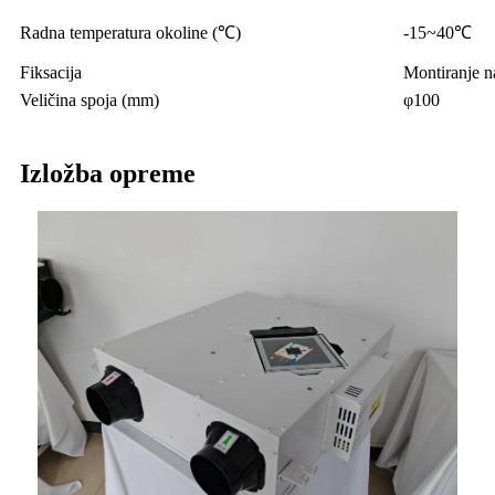
Radna temperatura okoline (℃)
-15~40℃
Fiksacija
Montiranje n
Veličina spoja (mm)
φ100
Izložba opreme