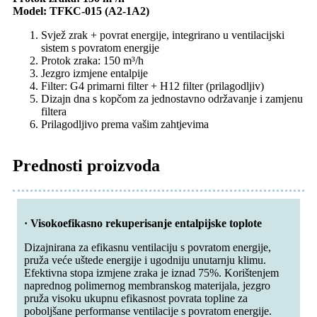
Model: TFKC-015 (A2-1A2)
Svjež zrak + povrat energije, integrirano u ventilacijski
sistem s povratom energije
Protok zraka: 150 m³/h
Jezgro izmjene entalpije
Filter: G4 primarni filter + H12 filter (prilagodljiv)
Dizajn dna s kopčom za jednostavno održavanje i zamjenu
filtera
Prilagodljivo prema vašim zahtjevima
Prednosti proizvoda
· Visokoefikasno rekuperisanje entalpijske toplote
Dizajnirana za efikasnu ventilaciju s povratom energije,
pruža veće uštede energije i ugodniju unutarnju klimu.
Efektivna stopa izmjene zraka je iznad 75%. Korištenjem
naprednog polimernog membranskog materijala, jezgro
pruža visoku ukupnu efikasnost povrata topline za
poboljšane performanse ventilacije s povratom energije.